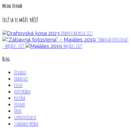
Michal Bednár
Tiež sa ti môže páčiť
Drahovská kosa 2023
“Zábavná fotostena”
– Majáles 2019
Majáles 2019
Blog
Divadlo
Drahovce
Event
Foto príbeh
Kultúra
Potulky
Šport
Superuvoľnení
Svadobný príbeh