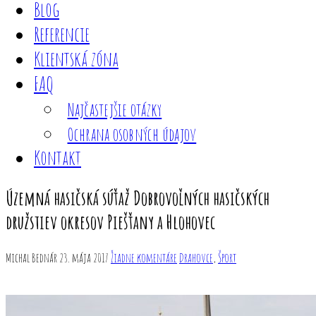
Blog
Referencie
Klientská zóna
FAQ
Najčastejšie otázky
Ochrana osobných údajov
Kontakt
Územná hasičská súťaž Dobrovoľných hasičských
družstiev okresov Piešťany a Hlohovec
Michal Bednár
23. mája 2017
Žiadne komentáre
Drahovce
,
Šport