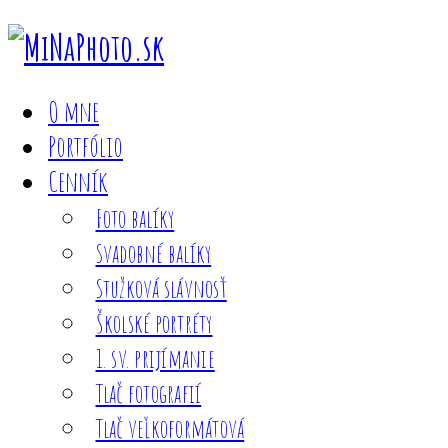
O mne
Portfólio
Cenník
Foto balíky
Svadobné balíky
Stužková slávnosť
Školské portréty
1. sv. prijímanie
Tlač fotografií
Tlač veľkoformátová