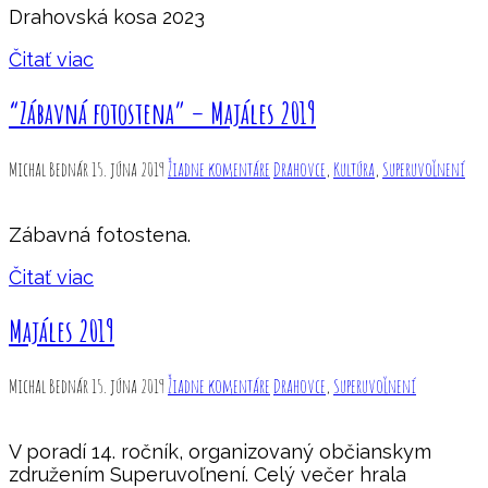
Drahovská kosa 2023
Čitať viac
“Zábavná fotostena” – Majáles 2019
Michal Bednár
15. júna 2019
Žiadne komentáre
Drahovce
,
Kultúra
,
Superuvoľnení
Zábavná fotostena.
Čitať viac
Majáles 2019
Michal Bednár
15. júna 2019
Žiadne komentáre
Drahovce
,
Superuvoľnení
V poradí 14. ročník, organizovaný občianskym
združením Superuvoľnení. Celý večer hrala