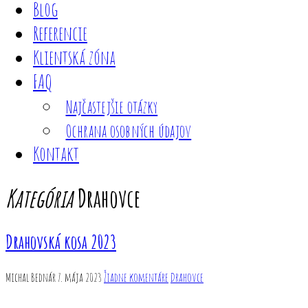
Blog
Referencie
Klientská zóna
FAQ
Najčastejšie otázky
Ochrana osobných údajov
Kontakt
Kategória
Drahovce
Drahovská kosa 2023
Michal Bednár
7. mája 2023
Žiadne komentáre
Drahovce