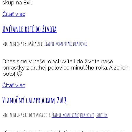
skupina Exil.
Čitať viac
Uvítanie detí do života
Michal Bednár
8. mája 2019
Žiadne komentáre
Drahovce
Dnes sme v našej obci uvítali do života naše
prírastky z druhej polovice minulého roka. A že ich
bolo! 🙂
Čitať viac
Vianočný galaprogram 2018
Michal Bednár
17. decembra 2018
Žiadne komentáre
Drahovce
,
Kultúra