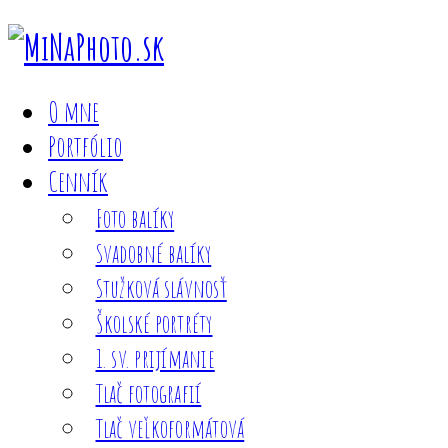
O mne
Portfólio
Cenník
Foto balíky
Svadobné balíky
Stužková slávnosť
Školské portréty
1. sv. prijímanie
Tlač fotografií
Tlač veľkoformátová