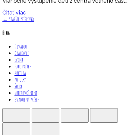
Vianočné vystúpenie detí z centra voľného času.
Čitať viac
←
Staršie príspevky
Blog
Divadlo
Drahovce
Event
Foto príbeh
Kultúra
Potulky
Šport
Superuvoľnení
Svadobný príbeh