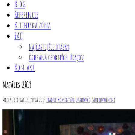
Blog
Referencie
Klientská zóna
FAQ
Najčastejšie otázky
Ochrana osobných údajov
Kontakt
Majáles 2019
Michal Bednár
15. júna 2019
Žiadne komentáre
Drahovce
,
Superuvoľnení