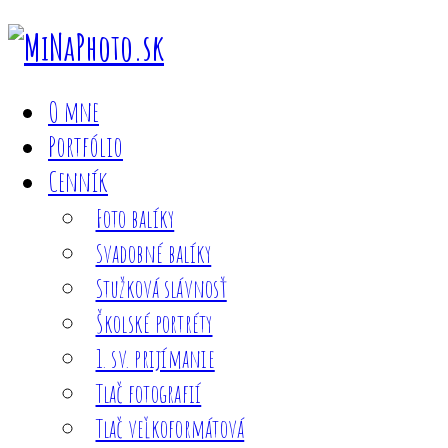
O mne
Portfólio
Cenník
Foto balíky
Svadobné balíky
Stužková slávnosť
Školské portréty
1. sv. prijímanie
Tlač fotografií
Tlač veľkoformátová