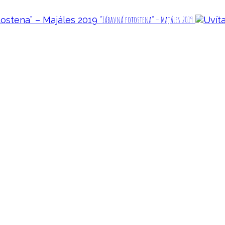
“Zábavná fotostena” – Majáles 2019