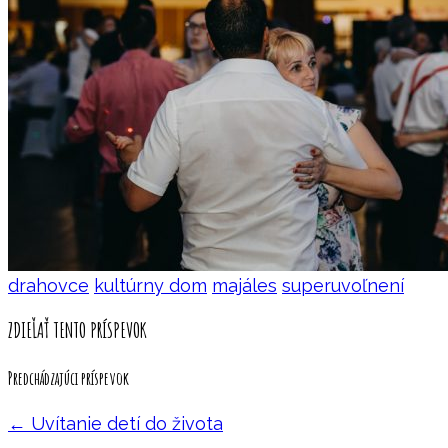
drahovce
kultúrny dom
majáles
superuvoľnení
ZDIEĽAŤ TENTO PRÍSPEVOK
Predchádzajúci príspevok
←
Uvítanie detí do života