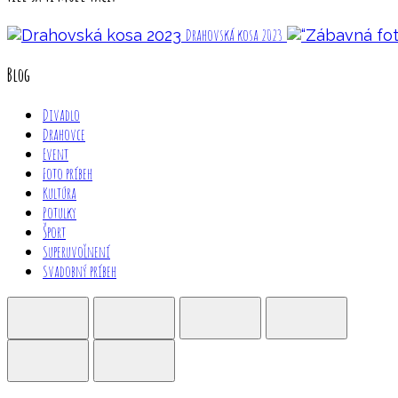
Drahovská kosa 2023
Blog
Divadlo
Drahovce
Event
Foto príbeh
Kultúra
Potulky
Šport
Superuvoľnení
Svadobný príbeh