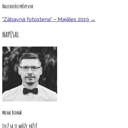
Nasledujúci príspevok
“Zábavná fotostena” – Majáles 2019
→
NAPÍSAL
Michal Bednár
Tiež sa ti môže páčiť