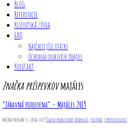
Blog
Referencie
Klientská zóna
FAQ
Najčastejšie otázky
Ochrana osobných údajov
Kontakt
Značka príspevkov
majáles
“Zábavná fotostena” – Majáles 2019
Michal Bednár
15. júna 2019
Žiadne komentáre
Drahovce
,
Kultúra
,
Superuvoľnení