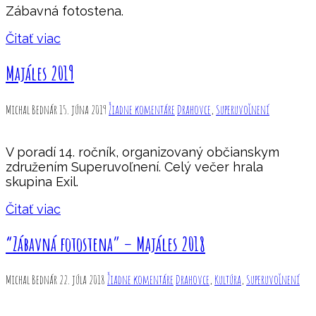
Zábavná fotostena.
Čitať viac
Majáles 2019
Michal Bednár
15. júna 2019
Žiadne komentáre
Drahovce
,
Superuvoľnení
V poradí 14. ročník, organizovaný občianskym
združením Superuvoľnení. Celý večer hrala
skupina Exil.
Čitať viac
“Zábavná fotostena” – Majáles 2018
Michal Bednár
22. júla 2018
Žiadne komentáre
Drahovce
,
Kultúra
,
Superuvoľnení