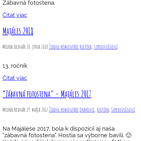
Zábavná fotostena.
Čitať viac
Majáles 2018
Michal Bednár
20. júna 2018
Žiadne komentáre
Kultúra
,
Superuvoľnení
13. ročník
Čitať viac
“Zábavná fotostena” – Majáles 2017
Michal Bednár
29. mája 2017
Žiadne komentáre
Drahovce
,
Kultúra
,
Superuvoľnení
Na Majálese 2017, bola k dispozícii aj naša
“zábavná fotostena”. Hostia sa výborne bavili. 🙂