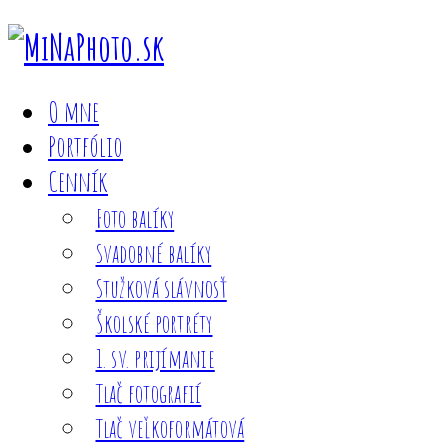
O mne
Portfólio
Cenník
Foto balíky
Svadobné balíky
Stužková slávnosť
Školské portréty
1. sv. prijímanie
Tlač fotografií
Tlač veľkoformátová