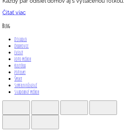
Každý pár odišiel domov aj s vytlačenou fotkou.
Čitať viac
Blog
Divadlo
Drahovce
Event
Foto príbeh
Kultúra
Potulky
Šport
Superuvoľnení
Svadobný príbeh