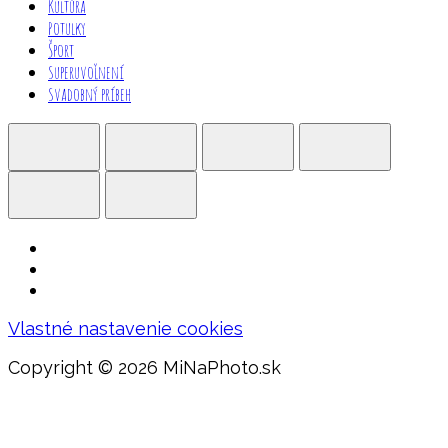
Kultúra
Potulky
Šport
Superuvoľnení
Svadobný príbeh
Vlastné nastavenie cookies
Copyright ©
2026 MiNaPhoto.sk