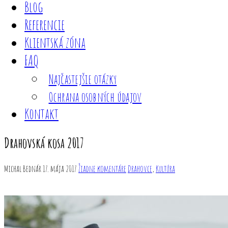
Blog
Referencie
Klientská zóna
FAQ
Najčastejšie otázky
Ochrana osobných údajov
Kontakt
Drahovská kosa 2017
Michal Bednár
17. mája 2017
Žiadne komentáre
Drahovce
,
Kultúra