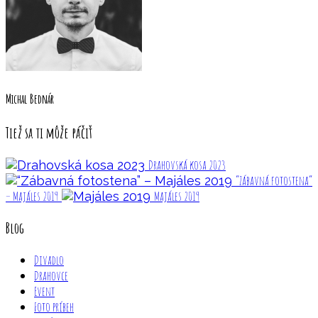
Michal Bednár
Tiež sa ti môže páčiť
Drahovská kosa 2023
“Zábavná fotostena”
– Majáles 2019
Majáles 2019
Blog
Divadlo
Drahovce
Event
Foto príbeh