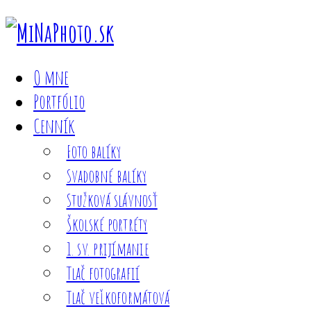
O mne
Portfólio
Cenník
Foto balíky
Svadobné balíky
Stužková slávnosť
Školské portréty
1. sv. prijímanie
Tlač fotografií
Tlač veľkoformátová