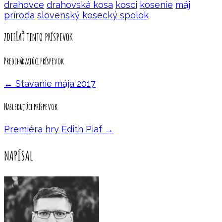
drahovce
drahovská kosa
kosci
kosenie
máj
príroda
slovenský kosecký spolok
ZDIEĽAŤ TENTO PRÍSPEVOK
Predchádzajúci príspevok
←
Stavanie mája 2017
Nasledujúci príspevok
Premiéra hry Edith Piaf
→
NAPÍSAL