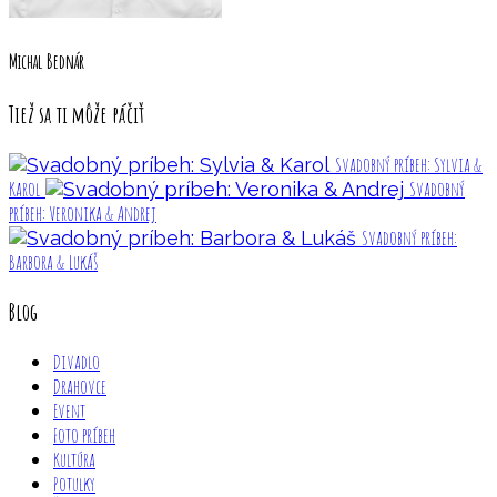
Michal Bednár
Tiež sa ti môže páčiť
Svadobný príbeh: Sylvia &
Karol
Svadobný
príbeh: Veronika & Andrej
Svadobný príbeh:
Barbora & Lukáš
Blog
Divadlo
Drahovce
Event
Foto príbeh
Kultúra
Potulky