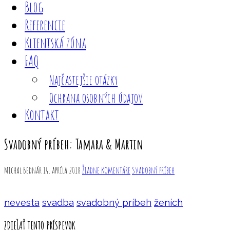
Blog
Referencie
Klientská zóna
FAQ
Najčastejšie otázky
Ochrana osobných údajov
Kontakt
Svadobný príbeh: Tamara & Martin
Michal Bednár
14. apríla 2018
Žiadne komentáre
Svadobný príbeh
nevesta
svadba
svadobný príbeh
ženích
ZDIEĽAŤ TENTO PRÍSPEVOK