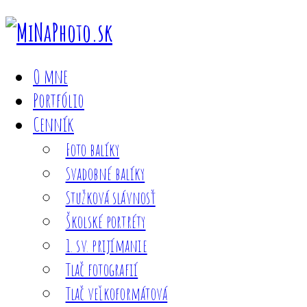
O mne
Portfólio
Cenník
Foto balíky
Svadobné balíky
Stužková slávnosť
Školské portréty
1. sv. prijímanie
Tlač fotografií
Tlač veľkoformátová