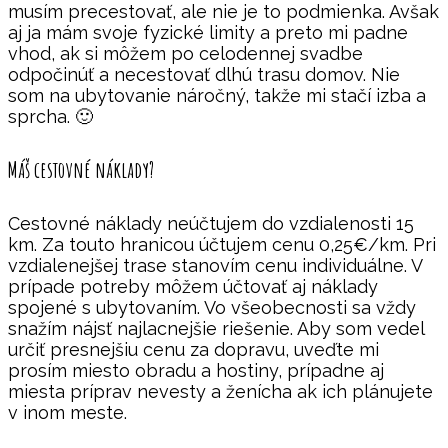
musím precestovať, ale nie je to podmienka. Avšak
aj ja mám svoje fyzické limity a preto mi padne
vhod, ak si môžem po celodennej svadbe
odpočinúť a necestovať dlhú trasu domov. Nie
som na ubytovanie náročný, takže mi stačí izba a
sprcha. 🙂
Máš cestovné náklady?
Cestovné náklady neúčtujem do vzdialenosti 15
km. Za touto hranicou účtujem cenu 0,25€/km. Pri
vzdialenejšej trase stanovím cenu individuálne. V
prípade potreby môžem účtovať aj náklady
spojené s ubytovaním. Vo všeobecnosti sa vždy
snažím nájsť najlacnejšie riešenie. Aby som vedel
určiť presnejšiu cenu za dopravu, uveďte mi
prosím miesto obradu a hostiny, prípadne aj
miesta príprav nevesty a ženícha ak ich plánujete
v inom meste.