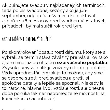
Ak plánujete svadbu v najžiadanejších termínoch,
teda počas svadobnej sezóny ako je jún-
september, odporúčam Vám ma kontaktovať
aspoň 14-16 mesiacov pred svadbou. V ostatných
prípadoch, by mal stačiť rok pred tým.
Ako si môžeme objednať službu?
Po skontrolovaní dostupnosti dátumu, ktorý ste si
vybrali, sa termín stáva záväzný pre Vás a rovnako
aj pre mňa, až po úhrade
rezervačného poplatku
.
Zvyšok sumy za balík je znížený o tento poplatok.
Vždy uprednostňujem (ak je to možné), aby sme
sa osobne stretli pred svadbou a prešli si
spoločne detaily a lepšie sa spoznali. Niekedy je
to náročné, hlavne kvôli vzdialenosti, ale dnešná
doba ponúka takmer neobmedzené možnosti na
komunikáciu (videohovor).