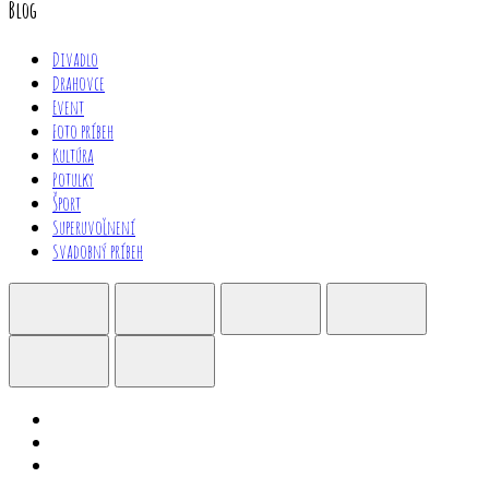
Blog
Divadlo
Drahovce
Event
Foto príbeh
Kultúra
Potulky
Šport
Superuvoľnení
Svadobný príbeh