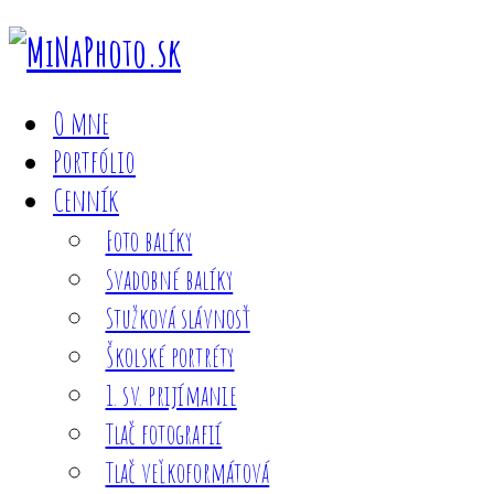
O mne
Portfólio
Cenník
Foto balíky
Svadobné balíky
Stužková slávnosť
Školské portréty
1. sv. prijímanie
Tlač fotografií
Tlač veľkoformátová