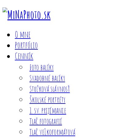
O mne
Portfólio
Cenník
Foto balíky
Svadobné balíky
Stužková slávnosť
Školské portréty
1. sv. prijímanie
Tlač fotografií
Tlač veľkoformátová