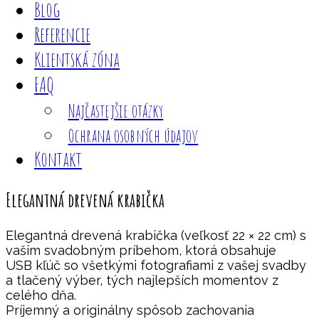
Blog
Referencie
Klientská zóna
FAQ
Najčastejšie otázky
Ochrana osobných údajov
Kontakt
Elegantná drevená krabička
Elegantná drevená krabička (veľkosť 22 × 22 cm) s
vašim svadobným príbehom, ktorá obsahuje
USB kľúč so všetkými fotografiami z vašej svadby
a tlačený výber, tých najlepších momentov z
celého dňa.
Príjemný a originálny spôsob zachovania