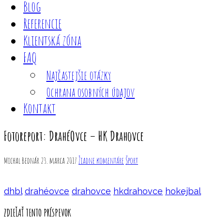
Blog
Referencie
Klientská zóna
FAQ
Najčastejšie otázky
Ochrana osobných údajov
Kontakt
Fotoreport: DrahéOvce – HK Drahovce
Michal Bednár
23. marca 2017
Žiadne komentáre
Šport
dhbl
drahéovce
drahovce
hkdrahovce
hokejbal
ZDIEĽAŤ TENTO PRÍSPEVOK