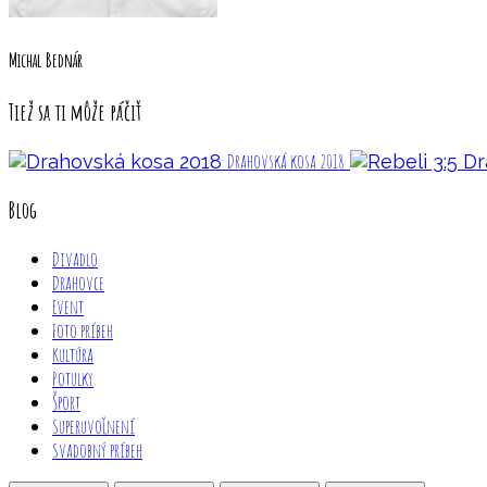
Michal Bednár
Tiež sa ti môže páčiť
Drahovská kosa 2018
Blog
Divadlo
Drahovce
Event
Foto príbeh
Kultúra
Potulky
Šport
Superuvoľnení
Svadobný príbeh