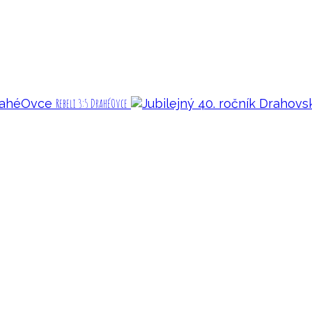
Rebeli 3:5 DrahéOvce