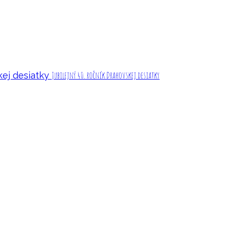
Jubilejný 40. ročník Drahovskej desiatky