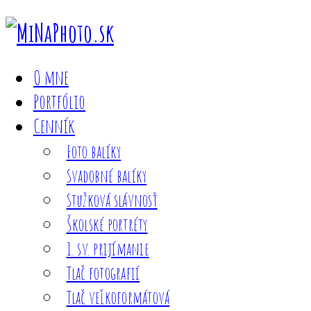
O mne
Portfólio
Cenník
Foto balíky
Svadobné balíky
Stužková slávnosť
Školské portréty
1. sv. prijímanie
Tlač fotografií
Tlač veľkoformátová