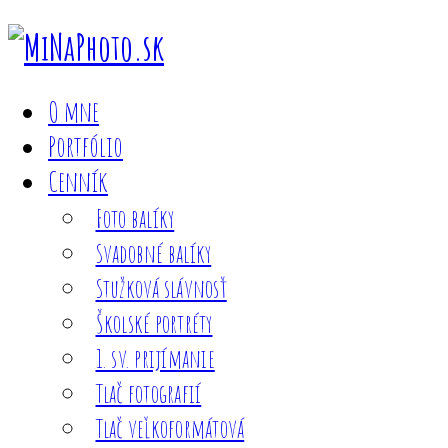
O mne
Portfólio
Cenník
Foto balíky
Svadobné balíky
Stužková slávnosť
Školské portréty
1. sv. prijímanie
Tlač fotografií
Tlač veľkoformátová