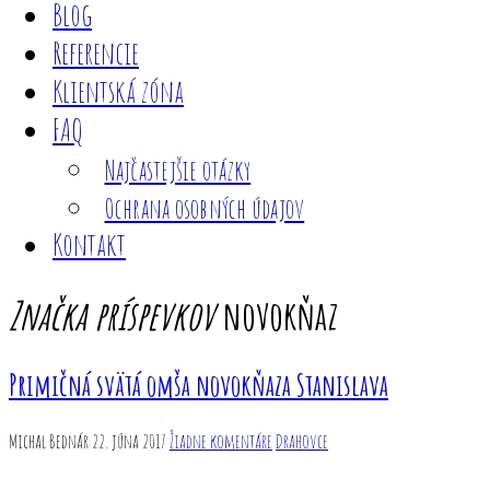
Blog
Referencie
Klientská zóna
FAQ
Najčastejšie otázky
Ochrana osobných údajov
Kontakt
Značka príspevkov
novokňaz
Primičná svätá omša novokňaza Stanislava
Michal Bednár
22. júna 2017
Žiadne komentáre
Drahovce