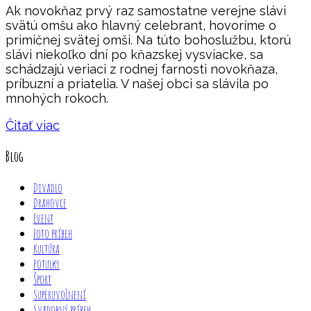
Ak novokňaz prvý raz samostatne verejne slávi
svätú omšu ako hlavný celebrant, hovoríme o
primičnej svätej omši. Na túto bohoslužbu, ktorú
slávi niekoľko dní po kňazskej vysviacke, sa
schádzajú veriaci z rodnej farnosti novokňaza,
príbuzní a priatelia. V našej obci sa slávila po
mnohých rokoch.
Čitať viac
Blog
Divadlo
Drahovce
Event
Foto príbeh
Kultúra
Potulky
Šport
Superuvoľnení
Svadobný príbeh