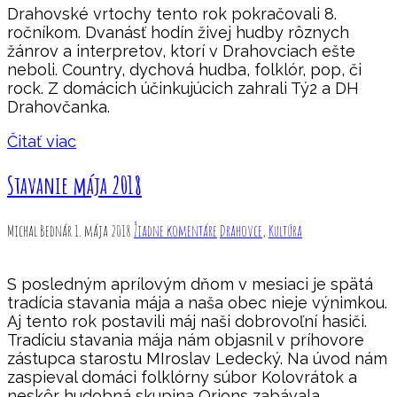
Drahovské vrtochy tento rok pokračovali 8.
ročníkom. Dvanásť hodín živej hudby rôznych
žánrov a interpretov, ktorí v Drahovciach ešte
neboli. Country, dychová hudba, folklór, pop, či
rock. Z domácich účinkujúcich zahrali Tý2 a DH
Drahovčanka.
Čitať viac
Stavanie mája 2018
Michal Bednár
1. mája 2018
Žiadne komentáre
Drahovce
,
Kultúra
S posledným aprílovým dňom v mesiaci je spätá
tradícia stavania mája a naša obec nieje výnimkou.
Aj tento rok postavili máj naši dobrovoľní hasiči.
Tradíciu stavania mája nám objasnil v príhovore
zástupca starostu MIroslav Ledecký. Na úvod nám
zaspieval domáci folklórny súbor Kolovrátok a
neskôr hudobná skupina Orions zabávala