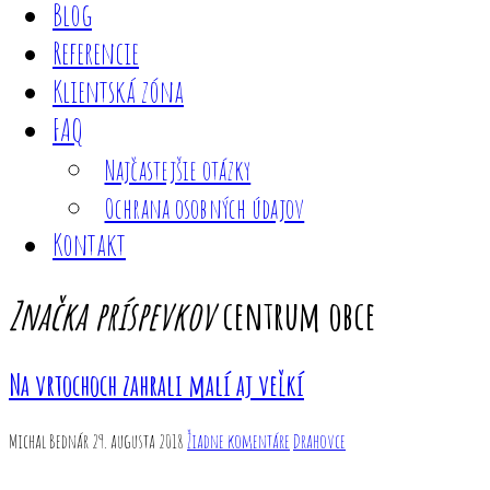
Blog
Referencie
Klientská zóna
FAQ
Najčastejšie otázky
Ochrana osobných údajov
Kontakt
Značka príspevkov
centrum obce
Na vrtochoch zahrali malí aj veľkí
Michal Bednár
29. augusta 2018
Žiadne komentáre
Drahovce