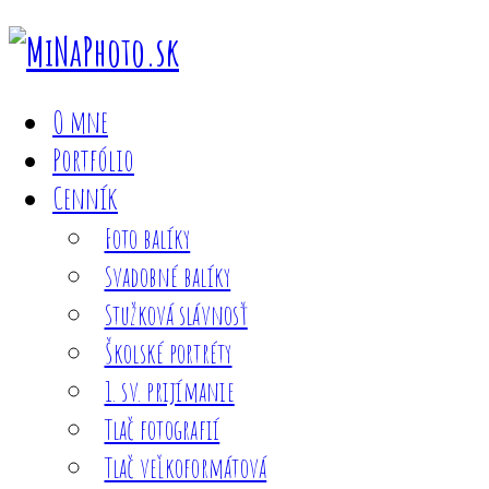
O mne
Portfólio
Cenník
Foto balíky
Svadobné balíky
Stužková slávnosť
Školské portréty
1. sv. prijímanie
Tlač fotografií
Tlač veľkoformátová