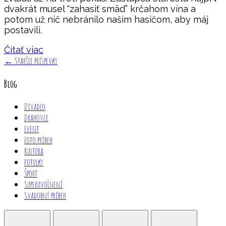
dvakrát musel “zahasiť smäd” krčahom vína a
potom už nič nebránilo našim hasičom, aby máj
postavili.
Čitať viac
←
Staršie príspevky
Blog
Divadlo
Drahovce
Event
Foto príbeh
Kultúra
Potulky
Šport
Superuvoľnení
Svadobný príbeh