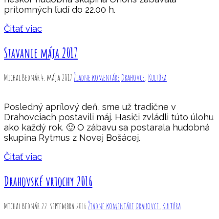
prítomných ľudí do 22.00 h.
Čitať viac
Stavanie mája 2017
Michal Bednár
4. mája 2017
Žiadne komentáre
Drahovce
,
Kultúra
Posledný aprílový deň, sme už tradične v
Drahovciach postavili máj. Hasiči zvládli túto úlohu
ako každý rok. 🙂 O zábavu sa postarala hudobná
skupina Rytmus z Novej Bošácej.
Čitať viac
Drahovské vrtochy 2016
Michal Bednár
22. septembra 2016
Žiadne komentáre
Drahovce
,
Kultúra