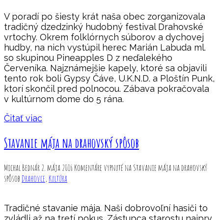
V poradí po šiesty krát naša obec zorganizovala
tradičný dzedzinký hudobný festival Drahovské
vrtochy. Okrem folklórnych súborov a dychovej
hudby, na nich vystúpil herec Marián Labuda ml.
so skupinou Pineapples D z neďalekého
Červeníka. Najznámejšie kapely, ktoré sa objavili
tento rok boli Gypsy Čáve, U.K.N.D. a Ploštín Punk,
ktorí skončil pred polnocou. Zábava pokračovala
v kultúrnom dome do 5 rána.
Čitať viac
Stavanie mája na drahovský spôsob
Michal Bednár
2. mája 2016
Komentáre vypnuté
na Stavanie mája na drahovský
spôsob
Drahovce
,
Kultúra
Tradičné stavanie mája. Naši dobrovoľní hasiči to
zvládli až na tretí pokus. Zástupca starostu najprv