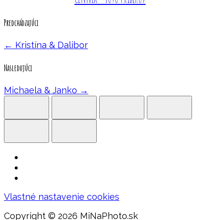
Predchádzajúci
←
Kristína & Dalibor
Nasledujúci
Michaela & Janko
→
Vlastné nastavenie cookies
Copyright ©
2026 MiNaPhoto.sk