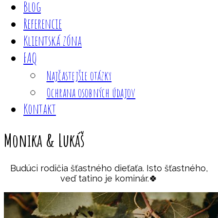
Blog
Referencie
Klientská zóna
FAQ
Najčastejšie otázky
Ochrana osobných údajov
Kontakt
Monika & Lukáš
Budúci rodičia šťastného dieťaťa. Isto šťastného,
veď tatino je kominár.🍀