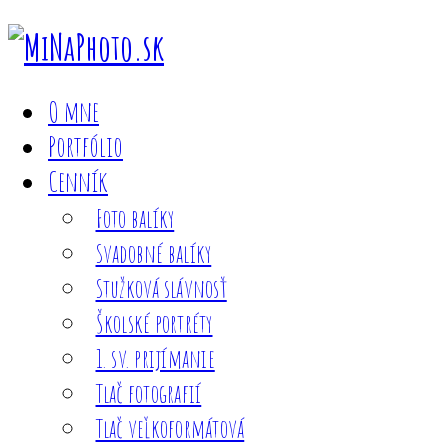
O mne
Portfólio
Cenník
Foto balíky
Svadobné balíky
Stužková slávnosť
Školské portréty
1. sv. prijímanie
Tlač fotografií
Tlač veľkoformátová