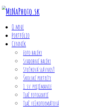
O mne
Portfólio
Cenník
Foto balíky
Svadobné balíky
Stužková slávnosť
Školské portréty
1. sv. prijímanie
Tlač fotografií
Tlač veľkoformátová