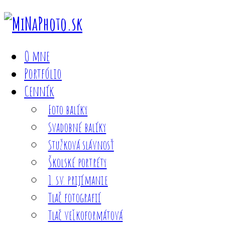
O mne
Portfólio
Cenník
Foto balíky
Svadobné balíky
Stužková slávnosť
Školské portréty
1. sv. prijímanie
Tlač fotografií
Tlač veľkoformátová