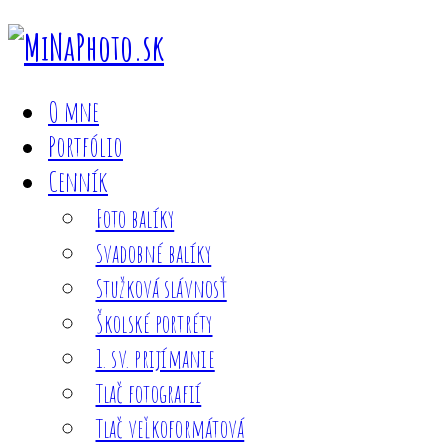
O mne
Portfólio
Cenník
Foto balíky
Svadobné balíky
Stužková slávnosť
Školské portréty
1. sv. prijímanie
Tlač fotografií
Tlač veľkoformátová