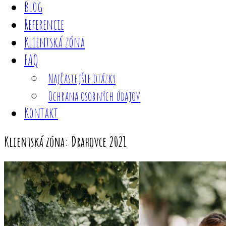
Blog
Referencie
Klientská zóna
FAQ
Najčastejšie otázky
Ochrana osobných údajov
Kontakt
Klientská zóna: Drahovce 2021